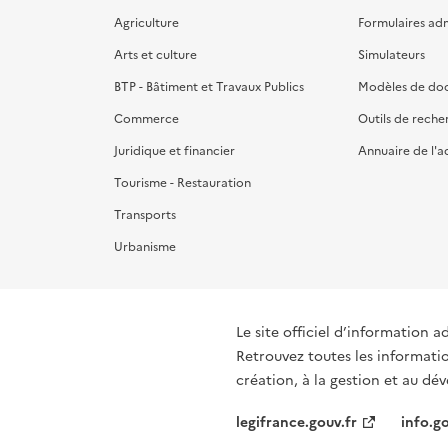
Agriculture
Formulaires admi
Arts et culture
Simulateurs
BTP - Bâtiment et Travaux Publics
Modèles de do
Commerce
Outils de reche
Juridique et financier
Annuaire de l'a
Tourisme - Restauration
Transports
Urbanisme
Le site officiel d’information a
Retrouvez toutes les informati
création, à la gestion et au d
legifrance.gouv.fr
info.go