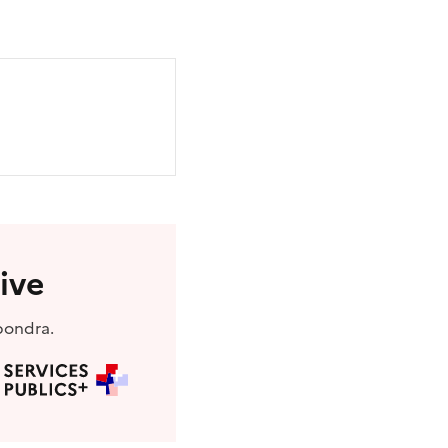
ive
pondra.