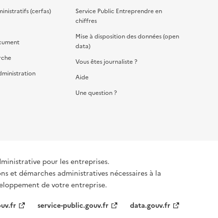
nistratifs (cerfas)
Service Public Entreprendre en
chiffres
Mise à disposition des données (open
cument
data)
rche
Vous êtes journaliste ?
dministration
Aide
Une question ?
dministrative pour les entreprises.
ons et démarches administratives nécessaires à la
éveloppement de votre entreprise.
uv.fr
service-public.gouv.fr
data.gouv.fr