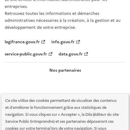
entreprises.
Retrouvez toutes les informations et démarches
administratives nécessaires à la création, à la gestion et au
développement de votre entreprise.
legifrance.gouv.fr
info.gouv.fr
service-public.gouv.fr
data.gouv.fr
Nos partenaires
Ce site utilise des cookies permettant de visualiser des contenus
et d'améliorer le fonctionnement grâce aux statistiques de
navigation. Si vous cliquez sur « Accepter », la Dila (éditeur du site
Service Public Entreprendre) et ses partenaires déposeront ces
Plan du site
Accessibilité : totalement conforme
Accessibilité des
cookies sur votre terminal lors de votre navigation. Si vous