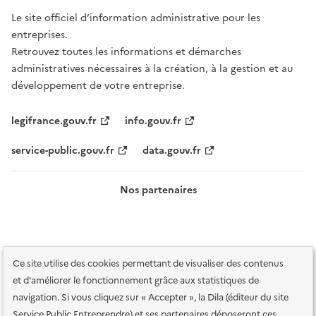
Le site officiel d’information administrative pour les
entreprises.
Retrouvez toutes les informations et démarches
administratives nécessaires à la création, à la gestion et au
développement de votre entreprise.
legifrance.gouv.fr
info.gouv.fr
service-public.gouv.fr
data.gouv.fr
Nos partenaires
Ce site utilise des cookies permettant de visualiser des contenus
et d'améliorer le fonctionnement grâce aux statistiques de
navigation. Si vous cliquez sur « Accepter », la Dila (éditeur du site
Service Public Entreprendre) et ses partenaires déposeront ces