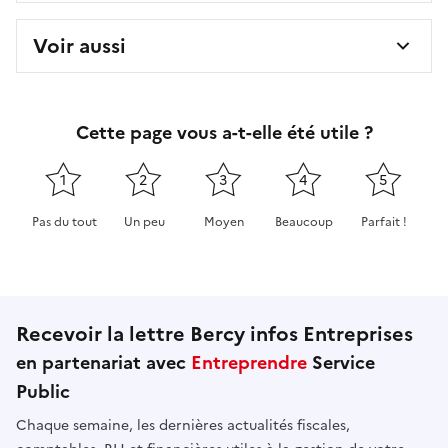
Voir aussi
Cette page vous a-t-elle été utile ?
1
2
3
4
5
Pas du tout
Un peu
Moyen
Beaucoup
Parfait !
Cette page ne pas m'a pas du tout été utile
Cette page m'a été un peu utile
Cette page m'a été moyennement 
Cette page m'a été très 
Cette page m'
Recevoir la lettre Bercy infos Entreprises
en partenariat avec
Entreprendre
Service
Public
Chaque semaine, les dernières actualités fiscales,