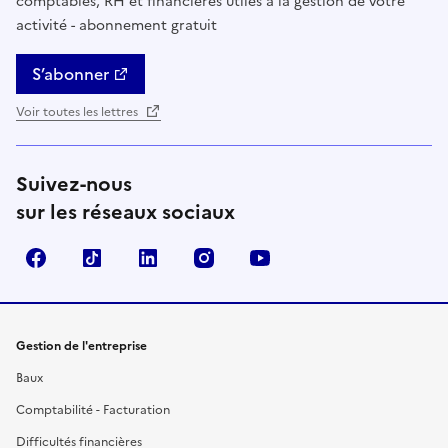
comptables, RH et financières utiles à la gestion de votre
activité - abonnement gratuit
S’abonner
Voir toutes les lettres
Suivez-nous
sur les réseaux sociaux
Facebook
TikTok
Linkedin
Instagram
YouTube
Gestion de l'entreprise
Baux
Comptabilité - Facturation
Difficultés financières