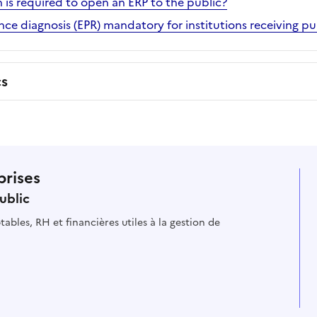
 is required to open an ERP to the public?
ce diagnosis (EPR) mandatory for institutions receiving pub
cs
prises
ublic
ables, RH et financières utiles à la gestion de