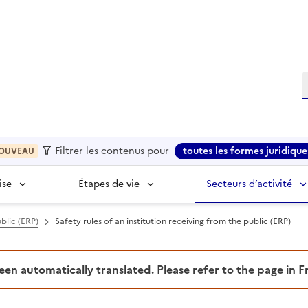
R
Filtrer les contenus pour
toutes les formes juridique
OUVEAU
ise
Étapes de vie
Secteurs d’activité
ublic (ERP)
Safety rules of an institution receiving from the public (ERP)
been automatically translated. Please refer to the page in 