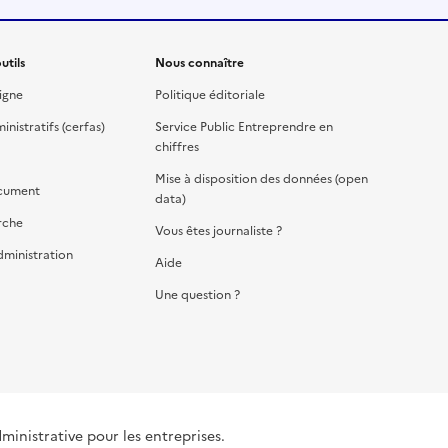
utils
Nous connaître
igne
Politique éditoriale
nistratifs (cerfas)
Service Public Entreprendre en
chiffres
Mise à disposition des données (open
cument
data)
rche
Vous êtes journaliste ?
dministration
Aide
Une question ?
dministrative pour les entreprises.