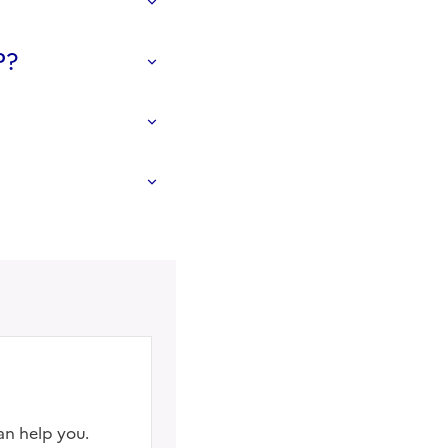
P?
an help you.