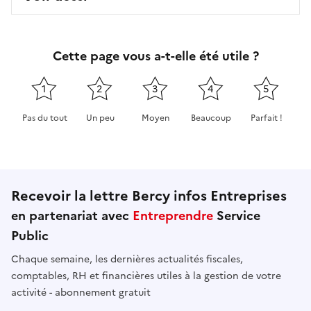
Cette page vous a-t-elle été utile ?
1
2
3
4
5
Pas du tout
Un peu
Moyen
Beaucoup
Parfait !
Cette page ne pas m'a pas du tout été utile
Cette page m'a été un peu utile
Cette page m'a été moyennement 
Cette page m'a été très 
Cette page m'
Recevoir la lettre Bercy infos Entreprises
en partenariat avec
Entreprendre
Service
Public
Chaque semaine, les dernières actualités fiscales,
comptables, RH et financières utiles à la gestion de votre
activité - abonnement gratuit