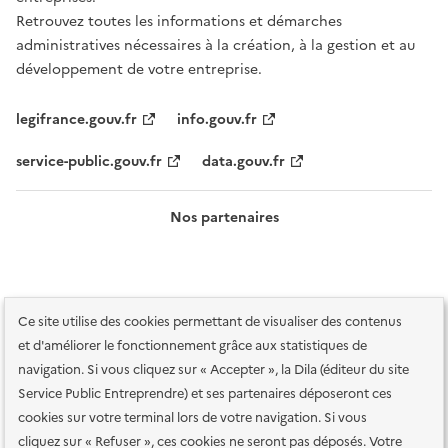
Retrouvez toutes les informations et démarches
administratives nécessaires à la création, à la gestion et au
développement de votre entreprise.
legifrance.gouv.fr
info.gouv.fr
service-public.gouv.fr
data.gouv.fr
Nos partenaires
Ce site utilise des cookies permettant de visualiser des contenus
et d'améliorer le fonctionnement grâce aux statistiques de
navigation. Si vous cliquez sur « Accepter », la Dila (éditeur du site
Service Public Entreprendre) et ses partenaires déposeront ces
Plan du site
Accessibilité : totalement conforme
Accessibilité des
cookies sur votre terminal lors de votre navigation. Si vous
services en ligne
Mentions légales
Données personnelles et sécurité
cliquez sur « Refuser », ces cookies ne seront pas déposés. Votre