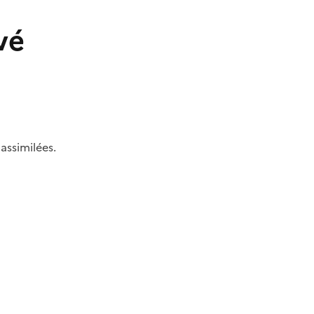
vé
assimilées.