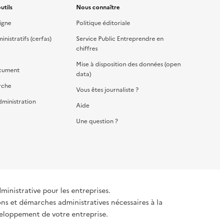
utils
Nous connaître
igne
Politique éditoriale
nistratifs (cerfas)
Service Public Entreprendre en
chiffres
Mise à disposition des données (open
cument
data)
rche
Vous êtes journaliste ?
dministration
Aide
Une question ?
dministrative pour les entreprises.
ons et démarches administratives nécessaires à la
éveloppement de votre entreprise.