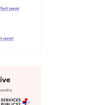
 faut savoir
ut savoir
ive
pondra.