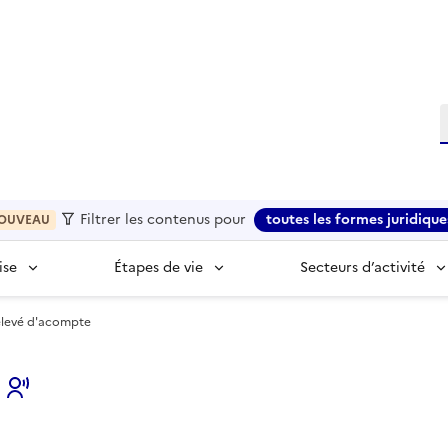
R
Filtrer les contenus pour
toutes les formes juridique
OUVEAU
ise
Étapes de vie
Secteurs d’activité
 Relevé d'acompte
s