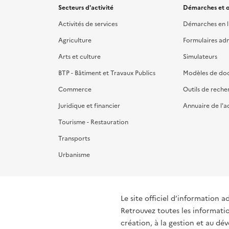
Secteurs d'activité
Démarches et o
Activités de services
Démarches en l
Agriculture
Formulaires admi
Arts et culture
Simulateurs
BTP - Bâtiment et Travaux Publics
Modèles de do
Commerce
Outils de reche
Juridique et financier
Annuaire de l'a
Tourisme - Restauration
Transports
Urbanisme
Le site officiel d’information a
Retrouvez toutes les informati
création, à la gestion et au d