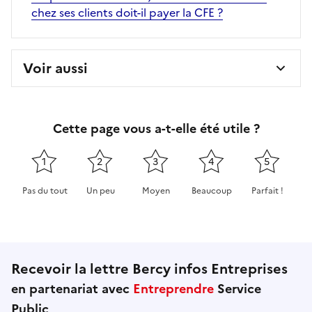
chez ses clients doit-il payer la CFE ?
Voir aussi
Cette page vous a-t-elle été utile ?
1
2
3
4
5
Pas du tout
Un peu
Moyen
Beaucoup
Parfait !
Cette page ne pas m'a pas du tout été utile
Cette page m'a été un peu utile
Cette page m'a été moyennement 
Cette page m'a été très 
Cette page m'
Recevoir la lettre Bercy infos Entreprises
en partenariat avec
Entreprendre
Service
Public