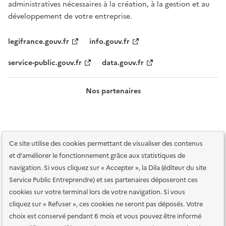
administratives nécessaires à la création, à la gestion et au
développement de votre entreprise.
legifrance.gouv.fr
info.gouv.fr
service-public.gouv.fr
data.gouv.fr
Nos partenaires
Ce site utilise des cookies permettant de visualiser des contenus
et d'améliorer le fonctionnement grâce aux statistiques de
navigation. Si vous cliquez sur « Accepter », la Dila (éditeur du site
Service Public Entreprendre) et ses partenaires déposeront ces
Plan du site
Accessibilité : totalement conforme
Accessibilité des
cookies sur votre terminal lors de votre navigation. Si vous
services en ligne
Mentions légales
Données personnelles et sécurité
cliquez sur « Refuser », ces cookies ne seront pas déposés. Votre
choix est conservé pendant 6 mois et vous pouvez être informé
Conditions générales d'utilisation
Gestion des cookies