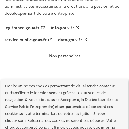
administratives nécessaires à la création, à la gestion et au
développement de votre entreprise.
legifrance.gouv.fr
info.gouv.fr
service-public.gouv.fr
data.gouv.fr
Nos partenaires
Ce site utilise des cookies permettant de visualiser des contenus
et d'améliorer le fonctionnement grâce aux statistiques de
navigation. Si vous cliquez sur « Accepter », la Dila (éditeur du site
Service Public Entreprendre) et ses partenaires déposeront ces
Plan du site
Accessibilité : totalement conforme
Accessibilité des
cookies sur votre terminal lors de votre navigation. Si vous
services en ligne
Mentions légales
Données personnelles et sécurité
cliquez sur « Refuser », ces cookies ne seront pas déposés. Votre
choix est conservé pendant 6 mois et vous pouvez être informé