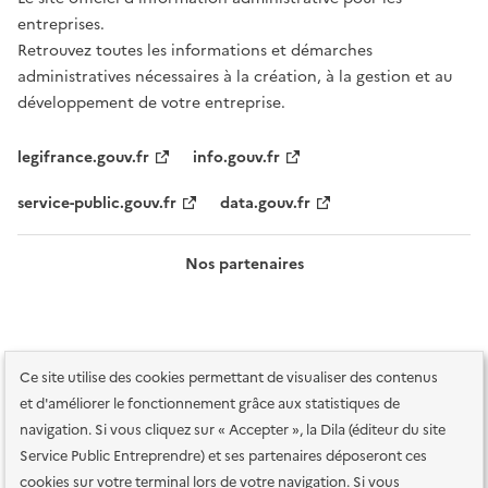
entreprises.
Retrouvez toutes les informations et démarches
administratives nécessaires à la création, à la gestion et au
développement de votre entreprise.
legifrance.gouv.fr
info.gouv.fr
service-public.gouv.fr
data.gouv.fr
Nos partenaires
Ce site utilise des cookies permettant de visualiser des contenus
et d'améliorer le fonctionnement grâce aux statistiques de
navigation. Si vous cliquez sur « Accepter », la Dila (éditeur du site
Service Public Entreprendre) et ses partenaires déposeront ces
Plan du site
Accessibilité : totalement conforme
Accessibilité des
cookies sur votre terminal lors de votre navigation. Si vous