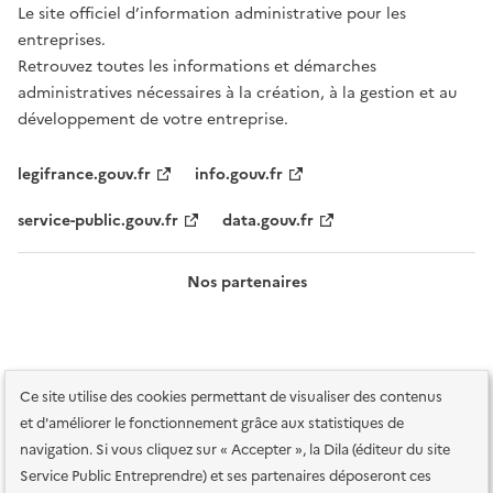
Le site officiel d’information administrative pour les
entreprises.
Retrouvez toutes les informations et démarches
administratives nécessaires à la création, à la gestion et au
développement de votre entreprise.
legifrance.gouv.fr
info.gouv.fr
service-public.gouv.fr
data.gouv.fr
Nos partenaires
Ce site utilise des cookies permettant de visualiser des contenus
et d'améliorer le fonctionnement grâce aux statistiques de
navigation. Si vous cliquez sur « Accepter », la Dila (éditeur du site
Service Public Entreprendre) et ses partenaires déposeront ces
Plan du site
Accessibilité : totalement conforme
Accessibilité des