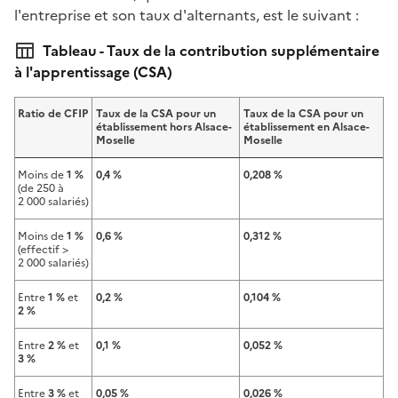
l'entreprise et son taux d'alternants, est le suivant :
Tableau - Taux de la contribution supplémentaire
à l'apprentissage (CSA)
Ratio de CFIP
Taux de la CSA pour un
Taux de la CSA pour un
établissement hors Alsace-
établissement en Alsace-
Moselle
Moselle
Moins de
1 %
0,4 %
0,208 %
(de 250 à
2 000 salariés)
Moins de
1 %
0,6 %
0,312 %
(effectif >
2 000 salariés)
Entre
1 %
et
0,2 %
0,104 %
2 %
Entre
2 %
et
0,1 %
0,052 %
3 %
Entre
3 %
et
0,05 %
0,026 %