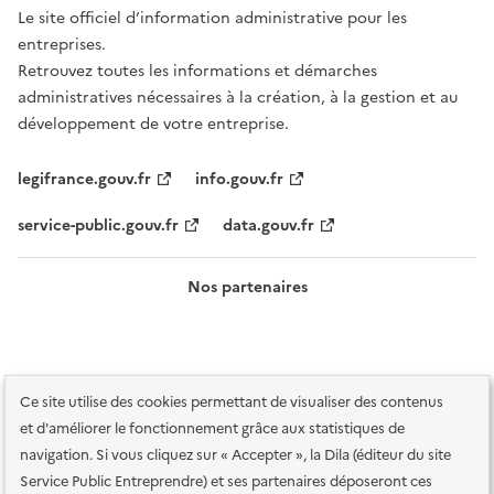
Le site officiel d’information administrative pour les
entreprises.
Retrouvez toutes les informations et démarches
administratives nécessaires à la création, à la gestion et au
développement de votre entreprise.
legifrance.gouv.fr
info.gouv.fr
service-public.gouv.fr
data.gouv.fr
Nos partenaires
Ce site utilise des cookies permettant de visualiser des contenus
et d'améliorer le fonctionnement grâce aux statistiques de
navigation. Si vous cliquez sur « Accepter », la Dila (éditeur du site
Service Public Entreprendre) et ses partenaires déposeront ces
Plan du site
Accessibilité : totalement conforme
Accessibilité des