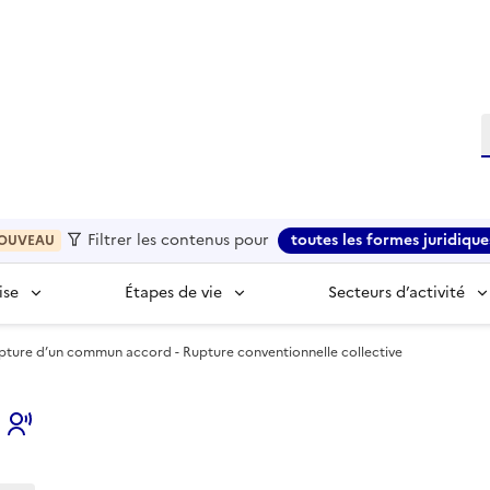
R
Filtrer les contenus pour
toutes les formes juridique
OUVEAU
ise
Étapes de vie
Secteurs d’activité
upture d’un commun accord - Rupture conventionnelle collective
s