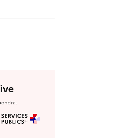
ive
pondra.