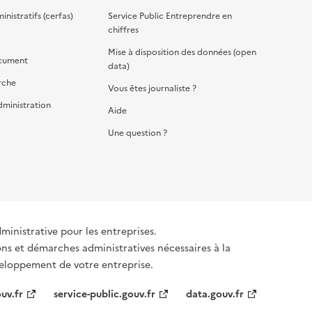
nistratifs (cerfas)
Service Public Entreprendre en
chiffres
Mise à disposition des données (open
cument
data)
rche
Vous êtes journaliste ?
dministration
Aide
Une question ?
dministrative pour les entreprises.
ons et démarches administratives nécessaires à la
éveloppement de votre entreprise.
uv.fr
service-public.gouv.fr
data.gouv.fr