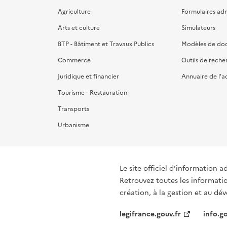
Agriculture
Formulaires admi
Arts et culture
Simulateurs
BTP - Bâtiment et Travaux Publics
Modèles de do
Commerce
Outils de reche
Juridique et financier
Annuaire de l'a
Tourisme - Restauration
Transports
Urbanisme
Le site officiel d’information a
Retrouvez toutes les informati
création, à la gestion et au d
legifrance.gouv.fr
info.go