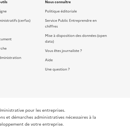
utils
Nous connaître
igne
Politique éditoriale
nistratifs (cerfas)
Service Public Entreprendre en
chiffres
Mise à disposition des données (open
cument
data)
rche
Vous êtes journaliste ?
dministration
Aide
Une question ?
dministrative pour les entreprises.
ons et démarches administratives nécessaires à la
éveloppement de votre entreprise.