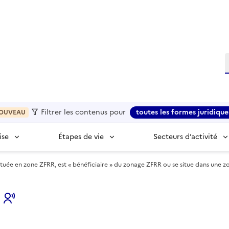
R
Filtrer les contenus pour
toutes les formes juridique
OUVEAU
ise
Étapes de vie
Secteurs d’activité
ituée en zone ZFRR, est « bénéficiaire » du zonage ZFRR ou se situe dans une 
s