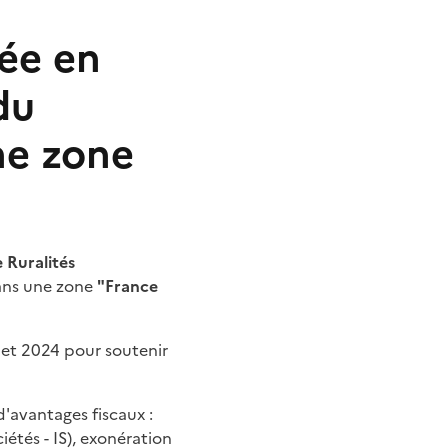
uée en
du
ne zone
 Ruralités
dans une zone
"France
llet 2024 pour soutenir
d'avantages fiscaux :
iétés - IS), exonération