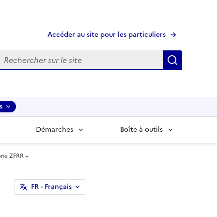
Accéder au site pour les particuliers
echerche
Recherche
s
Démarches
Boîte à outils
zone ZFRR +
FR
- Français