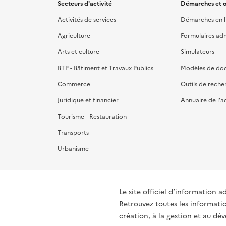
Secteurs d'activité
Démarches et o
Activités de services
Démarches en l
Agriculture
Formulaires admi
Arts et culture
Simulateurs
BTP - Bâtiment et Travaux Publics
Modèles de do
Commerce
Outils de reche
Juridique et financier
Annuaire de l'a
Tourisme - Restauration
Transports
Urbanisme
Le site officiel d’information a
Retrouvez toutes les informati
création, à la gestion et au d