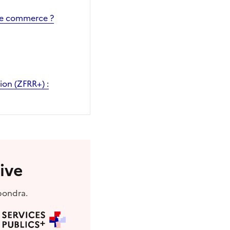
 de commerce ?
tion (ZFRR+) :
ive
pondra.