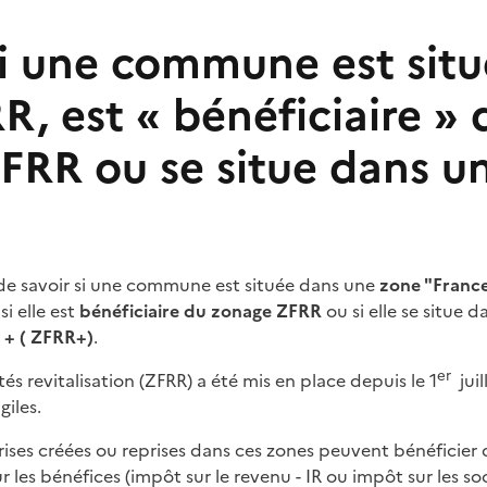
 si une commune est sit
, est « bénéficiaire » 
FRR ou se situe dans u
de savoir si une commune est située dans une
zone "France
 si elle est
bénéficiaire du zonage ZFRR
ou si elle se situe 
n + ( ZFRR+)
.
er
és revitalisation (ZFRR) a été mis en place depuis le 1
jui
giles.
rises créées ou reprises dans ces zones peuvent bénéficier 
 les bénéfices (impôt sur le revenu - IR ou impôt sur les soc