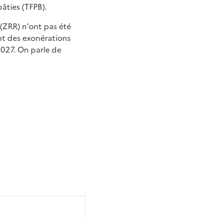
bâties (TFPB).
(ZRR) n'ont pas été
ent des exonérations
2027. On parle de