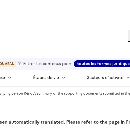
R
Filtrer les contenus pour
toutes les formes juridique
OUVEAU
ise
Étapes de vie
Secteurs d’activité
ing person Rénov’: summary of the supporting documents submitted in the appl
been automatically translated. Please refer to the page in 