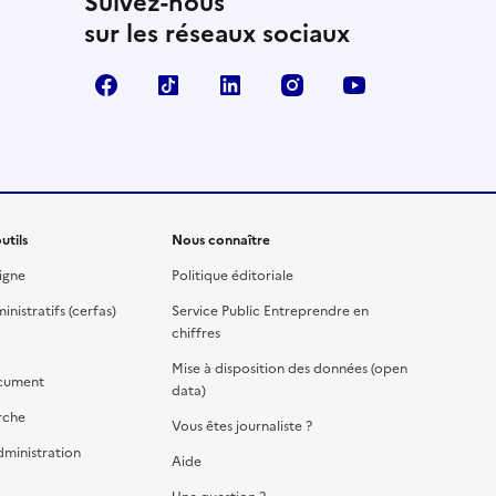
Suivez-nous
sur les réseaux sociaux
Facebook
TikTok
Linkedin
Instagram
YouTube
utils
Nous connaître
igne
Politique éditoriale
nistratifs (cerfas)
Service Public Entreprendre en
chiffres
Mise à disposition des données (open
cument
data)
rche
Vous êtes journaliste ?
dministration
Aide