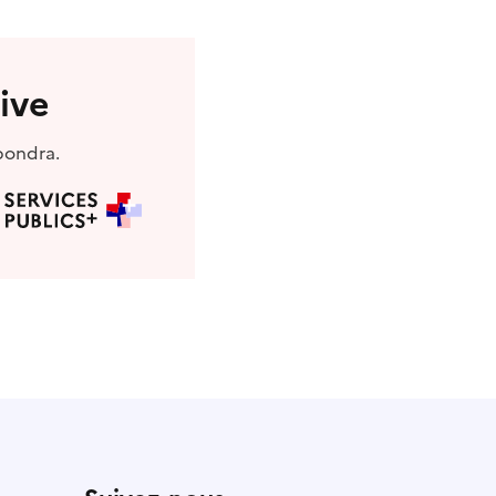
ive
pondra.