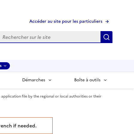
Accéder au site pour les particuliers
echerche
Recherche
s
Démarches
Boîte à outils
ication file by the regional or local authorities or their
French if needed.