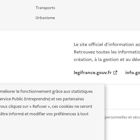
Transports
Urbanisme
Le site officiel d’information a
Retrouvez toutes les informati
création, à la gestion et au d
legifrance.gouv.fr
info.go
'améliorer le fonctionnement grâce aux statistiques
 Service Public Entreprendre) et ses partenaires
vous cliquez sur « Refuser », ces cookies ne seront
être informé et modifier vos préférences à tout
lité des services en ligne
Mentions légales
Données personnelles et sécu