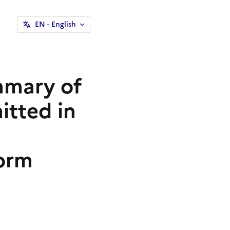
EN
- English
mmary of
itted in
Form