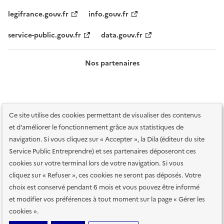
legifrance.gouv.fr
info.gouv.fr
service-public.gouv.fr
data.gouv.fr
Nos partenaires
Ce site utilise des cookies permettant de visualiser des contenus
et d'améliorer le fonctionnement grâce aux statistiques de
navigation. Si vous cliquez sur « Accepter », la Dila (éditeur du site
Service Public Entreprendre) et ses partenaires déposeront ces
Plan du site
Accessibilité : totalement conforme
Accessibilité des
cookies sur votre terminal lors de votre navigation. Si vous
services en ligne
Mentions légales
Données personnelles et sécurité
cliquez sur « Refuser », ces cookies ne seront pas déposés. Votre
choix est conservé pendant 6 mois et vous pouvez être informé
Conditions générales d'utilisation
Gestion des cookies
et modifier vos préférences à tout moment sur la page « Gérer les
Paramètres d'affichage
cookies ».