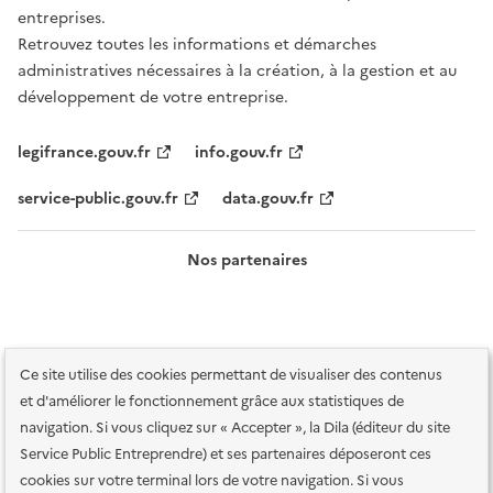
entreprises.
Retrouvez toutes les informations et démarches
administratives nécessaires à la création, à la gestion et au
développement de votre entreprise.
legifrance.gouv.fr
info.gouv.fr
service-public.gouv.fr
data.gouv.fr
Nos partenaires
Ce site utilise des cookies permettant de visualiser des contenus
et d'améliorer le fonctionnement grâce aux statistiques de
navigation. Si vous cliquez sur « Accepter », la Dila (éditeur du site
Service Public Entreprendre) et ses partenaires déposeront ces
Plan du site
Accessibilité : totalement conforme
Accessibilité des
cookies sur votre terminal lors de votre navigation. Si vous