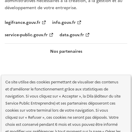
administratives nécessaires à la création, à la gestion et au
développement de votre entreprise.
legifrance.gouv.fr
info.gouv.fr
service-public.gouv.fr
data.gouv.fr
Nos partenaires
Ce site utilise des cookies permettant de visualiser des contenus
et d'améliorer le fonctionnement grâce aux statistiques de
navigation. Si vous cliquez sur « Accepter », la Dila (éditeur du site
Service Public Entreprendre) et ses partenaires déposeront ces
Plan du site
Accessibilité : totalement conforme
Accessibilité des
cookies sur votre terminal lors de votre navigation. Si vous
services en ligne
Mentions légales
Données personnelles et sécurité
cliquez sur « Refuser », ces cookies ne seront pas déposés. Votre
choix est conservé pendant 6 mois et vous pouvez être informé
Conditions générales d'utilisation
Gestion des cookies
et modifier vos préférences à tout moment sur la page « Gérer les