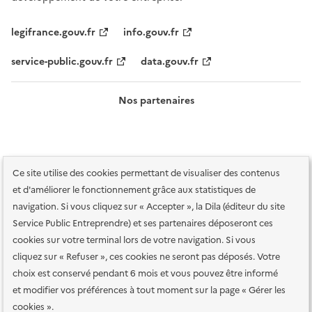
legifrance.gouv.fr
info.gouv.fr
service-public.gouv.fr
data.gouv.fr
Nos partenaires
Ce site utilise des cookies permettant de visualiser des contenus
et d'améliorer le fonctionnement grâce aux statistiques de
navigation. Si vous cliquez sur « Accepter », la Dila (éditeur du site
Service Public Entreprendre) et ses partenaires déposeront ces
Plan du site
Accessibilité : totalement conforme
Accessibilité des
cookies sur votre terminal lors de votre navigation. Si vous
services en ligne
Mentions légales
Données personnelles et sécurité
cliquez sur « Refuser », ces cookies ne seront pas déposés. Votre
choix est conservé pendant 6 mois et vous pouvez être informé
Conditions générales d'utilisation
Gestion des cookies
et modifier vos préférences à tout moment sur la page « Gérer les
Paramètres d'affichage
cookies ».