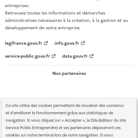
entreprises.
Retrouvez toutes les informations et démarches
administratives nécessaires à la création, à la gestion et au
développement de votre entreprise.
legifrance.gouv.fr
info.gouv.fr
service-public.gouv.fr
data.gouv.fr
Nos partenaires
Ce site utilise des cookies permettant de visualiser des contenus
et d'améliorer le fonctionnement grâce aux statistiques de
navigation. Si vous cliquez sur « Accepter », la Dila (éditeur du site
Service Public Entreprendre) et ses partenaires déposeront ces
Plan du site
Accessibilité : totalement conforme
Accessibilité des
cookies sur votre terminal lors de votre navigation. Si vous