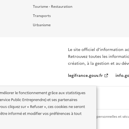
Tourisme - Restauration
Transports
Urbanisme
Le site officiel d’information a
Retrouvez toutes les informati
création, à la gestion et au d
legifrance.gouv.fr
info.go
'améliorer le fonctionnement grâce aux statistiques
 Service Public Entreprendre) et ses partenaires
vous cliquez sur « Refuser », ces cookies ne seront
être informé et modifier vos préférences à tout
lité des services en ligne
Mentions légales
Données personnelles et sécu