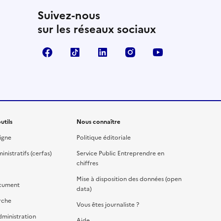
Suivez-nous
sur les réseaux sociaux
Facebook
TikTok
Linkedin
Instagram
YouTube
utils
Nous connaître
igne
Politique éditoriale
nistratifs (cerfas)
Service Public Entreprendre en
chiffres
Mise à disposition des données (open
cument
data)
rche
Vous êtes journaliste ?
dministration
Aide