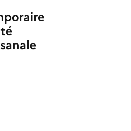
mporaire
ité
isanale