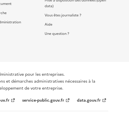
Mise à disposition des données (open
cument
data)
rche
Vous êtes journaliste ?
dministration
Aide
Une question ?
dministrative pour les entreprises.
ons et démarches administratives nécessaires à la
éveloppement de votre entreprise.
uv.fr
service-public.gouv.fr
data.gouv.fr