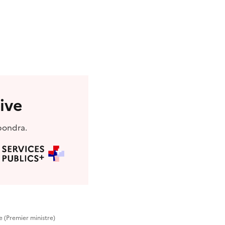
ive
pondra.
e (Premier ministre)