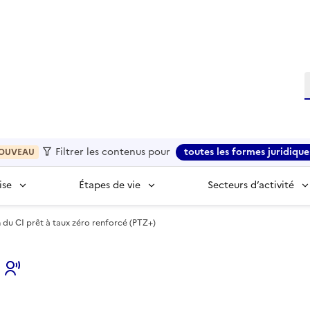
R
Filtrer les contenus pour
toutes les formes juridique
OUVEAU
ise
Étapes de vie
Secteurs d’activité
n du CI prêt à taux zéro renforcé (PTZ+)
s