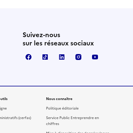
Suivez-nous
sur les réseaux sociaux
Facebook
TikTok
Linkedin
Instagram
YouTube
utils
Nous connaître
igne
Politique éditoriale
nistratifs (cerfas)
Service Public Entreprendre en
chiffres