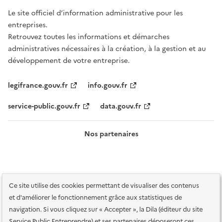
Le site officiel d’information administrative pour les
entreprises.
Retrouvez toutes les informations et démarches
administratives nécessaires à la création, à la gestion et au
développement de votre entreprise.
legifrance.gouv.fr
info.gouv.fr
service-public.gouv.fr
data.gouv.fr
Nos partenaires
Ce site utilise des cookies permettant de visualiser des contenus
et d'améliorer le fonctionnement grâce aux statistiques de
navigation. Si vous cliquez sur « Accepter », la Dila (éditeur du site
Service Public Entreprendre) et ses partenaires déposeront ces