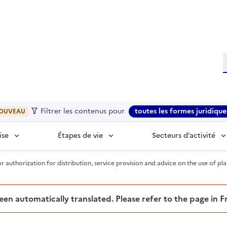
R
Filtrer les contenus pour
toutes les formes juridique
OUVEAU
ise
Étapes de vie
Secteurs d’activité
r authorization for distribution, service provision and advice on the use of p
been automatically translated. Please refer to the page in 