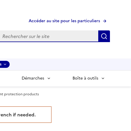
Accéder au site pour les particuliers
echerche
Recherche
s
Démarches
Boîte à outils
lant protection products
French if needed.