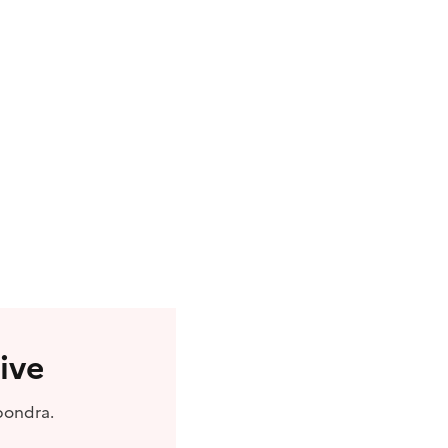
ive
pondra.