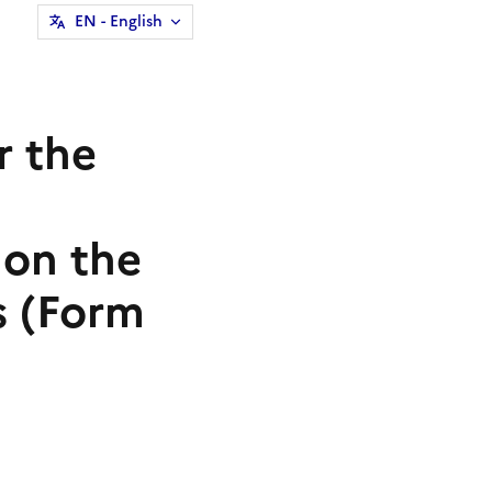
EN
- English
r the
 on the
s (Form