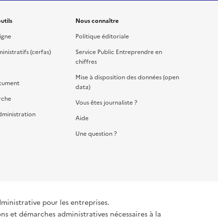
utils
Nous connaître
igne
Politique éditoriale
nistratifs (cerfas)
Service Public Entreprendre en
chiffres
Mise à disposition des données (open
cument
data)
rche
Vous êtes journaliste ?
dministration
Aide
Une question ?
dministrative pour les entreprises.
ons et démarches administratives nécessaires à la