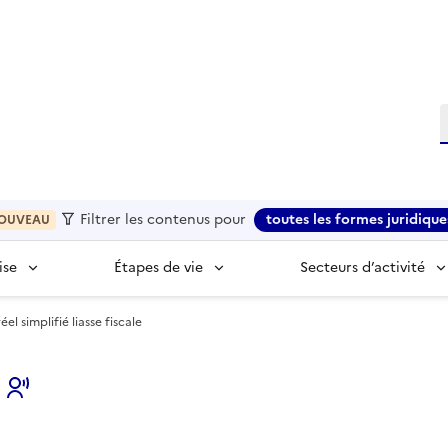
R
Filtrer les contenus pour
toutes les formes juridique
OUVEAU
ise
Étapes de vie
Secteurs d’activité
el simplifié liasse fiscale
s