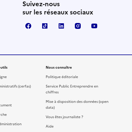
Suivez-nous
sur les réseaux sociaux
Facebook
TikTok
Linkedin
Instagram
YouTube
utils
Nous connaître
igne
Politique éditoriale
nistratifs (cerfas)
Service Public Entreprendre en
chiffres
Mise à disposition des données (open
cument
data)
rche
Vous êtes journaliste ?
dministration
Aide