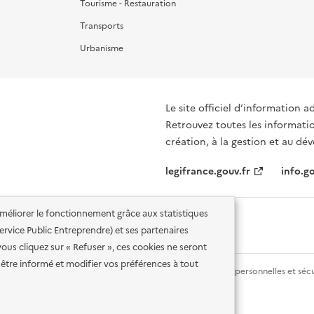
Tourisme - Restauration
Transports
Urbanisme
Le site officiel d’information a
Retrouvez toutes les informati
création, à la gestion et au d
legifrance.gouv.fr
info.go
'améliorer le fonctionnement grâce aux statistiques
 Service Public Entreprendre) et ses partenaires
vous cliquez sur « Refuser », ces cookies ne seront
être informé et modifier vos préférences à tout
lité des services en ligne
Mentions légales
Données personnelles et sécu