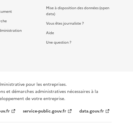
Mise à disposition des données (open
cument
data)
rche
Vous êtes journaliste ?
dministration
Aide
Une question ?
dministrative pour les entreprises.
ons et démarches administratives nécessaires à la
éveloppement de votre entreprise.
uv.fr
service-public.gouv.fr
data.gouv.fr