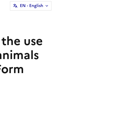
EN
- English
 the use
animals
(Form