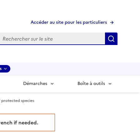
Accéder au site pour les particuliers
echerche
Recherche
s
Démarches
Boîte à outils
f protected species
French if needed.