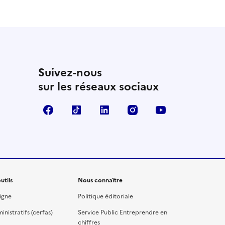
Suivez-nous
sur les réseaux sociaux
Facebook
TikTok
Linkedin
Instagram
YouTube
utils
Nous connaître
igne
Politique éditoriale
nistratifs (cerfas)
Service Public Entreprendre en
chiffres