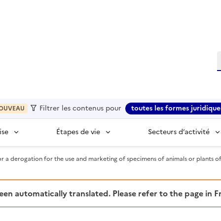
R
Filtrer les contenus pour
toutes les formes juridique
OUVEAU
ise
Étapes de vie
Secteurs d’activité
or a derogation for the use and marketing of specimens of animals or plants o
been automatically translated. Please refer to the page in 