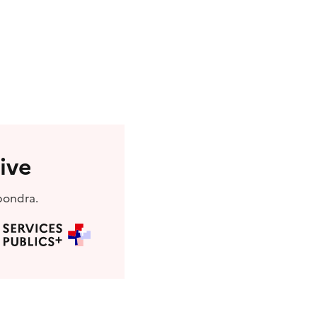
ive
pondra.