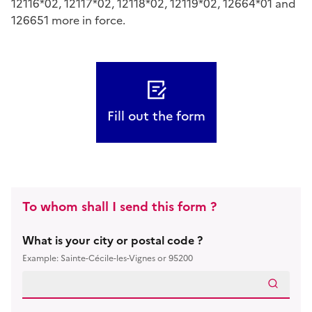
12116*02, 12117*02, 12118*02, 12119*02, 12664*01 and
126651 more in force.
Fill out the form
To whom shall I send this form ?
What is your city or postal code ?
Example: Sainte-Cécile-les-Vignes or 95200