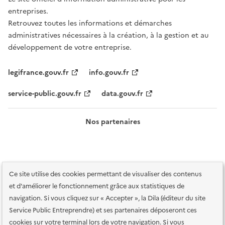
entreprises.
Retrouvez toutes les informations et démarches
administratives nécessaires à la création, à la gestion et au
développement de votre entreprise.
legifrance.gouv.fr
info.gouv.fr
service-public.gouv.fr
data.gouv.fr
Nos partenaires
Ce site utilise des cookies permettant de visualiser des contenus
et d'améliorer le fonctionnement grâce aux statistiques de
navigation. Si vous cliquez sur « Accepter », la Dila (éditeur du site
Service Public Entreprendre) et ses partenaires déposeront ces
Plan du site
Accessibilité : totalement conforme
Accessibilité des
cookies sur votre terminal lors de votre navigation. Si vous