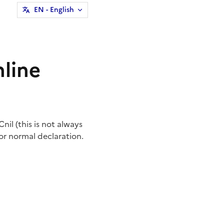
EN
- English
nline
nil (this is not always
or normal declaration.