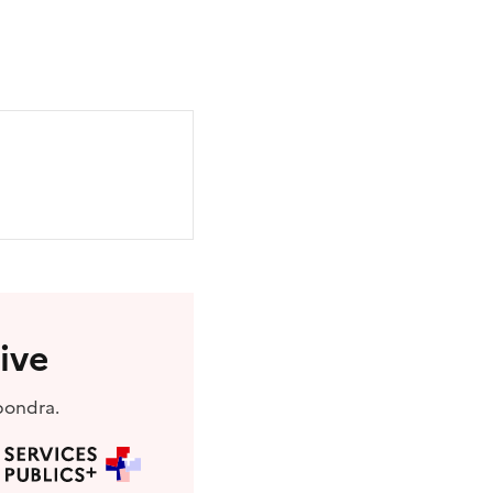
ive
pondra.