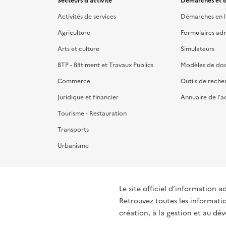
Secteurs d'activité
Démarches et o
Activités de services
Démarches en l
Agriculture
Formulaires admi
Arts et culture
Simulateurs
BTP - Bâtiment et Travaux Publics
Modèles de do
Commerce
Outils de reche
Juridique et financier
Annuaire de l'a
Tourisme - Restauration
Transports
Urbanisme
Le site officiel d’information a
Retrouvez toutes les informati
création, à la gestion et au d