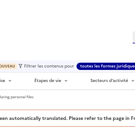
R
Filtrer les contenus pour
toutes les formes juridique
OUVEAU
ise
Étapes de vie
Secteurs d’activité
aring personal files
been automatically translated. Please refer to the page in 