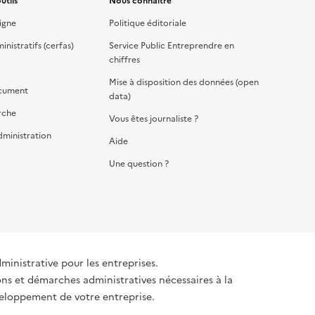
utils
Nous connaître
igne
Politique éditoriale
nistratifs (cerfas)
Service Public Entreprendre en
chiffres
Mise à disposition des données (open
cument
data)
rche
Vous êtes journaliste ?
dministration
Aide
Une question ?
dministrative pour les entreprises.
ons et démarches administratives nécessaires à la
éveloppement de votre entreprise.