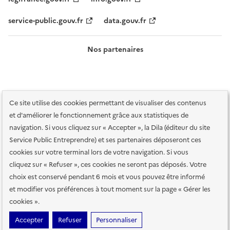
service-public.gouv.fr
data.gouv.fr
Nos partenaires
Ce site utilise des cookies permettant de visualiser des contenus
et d'améliorer le fonctionnement grâce aux statistiques de
navigation. Si vous cliquez sur « Accepter », la Dila (éditeur du site
Service Public Entreprendre) et ses partenaires déposeront ces
Plan du site
Accessibilité : totalement conforme
Accessibilité des
cookies sur votre terminal lors de votre navigation. Si vous
services en ligne
Mentions légales
Données personnelles et sécurité
cliquez sur « Refuser », ces cookies ne seront pas déposés. Votre
choix est conservé pendant 6 mois et vous pouvez être informé
Conditions générales d'utilisation
Gestion des cookies
et modifier vos préférences à tout moment sur la page « Gérer les
Paramètres d'affichage
cookies ».
Sauf mention contraire, tous les contenus de ce site sont sous
licence
Accepter
Refuser
Personnaliser
etalab-2.0