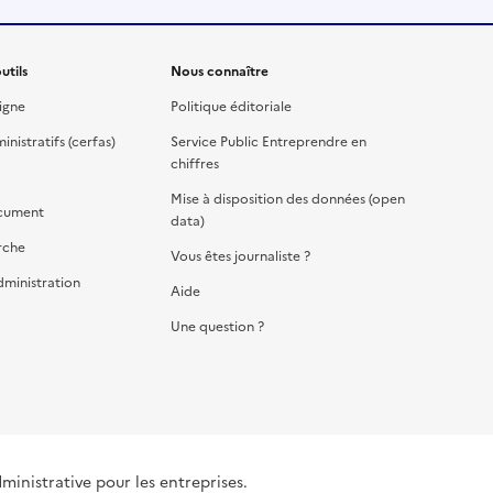
utils
Nous connaître
igne
Politique éditoriale
nistratifs (cerfas)
Service Public Entreprendre en
chiffres
Mise à disposition des données (open
cument
data)
rche
Vous êtes journaliste ?
dministration
Aide
Une question ?
dministrative pour les entreprises.