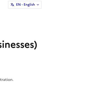
EN
- English
sinesses)
tration.