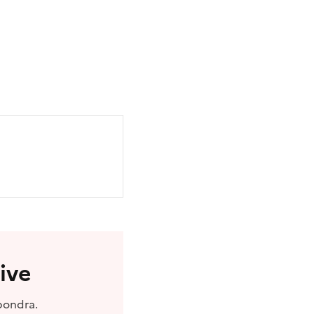
ive
pondra.