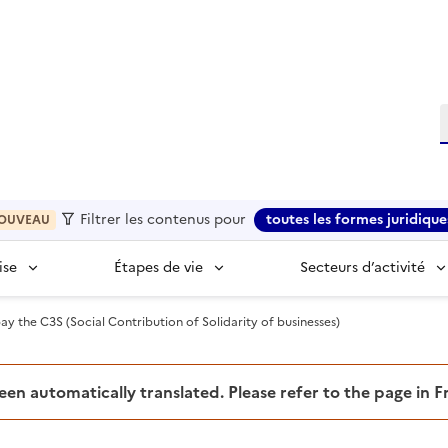
R
Filtrer les contenus pour
toutes les formes juridique
OUVEAU
ise
Étapes de vie
Secteurs d’activité
y the C3S (Social Contribution of Solidarity of businesses)
been automatically translated. Please refer to the page in 