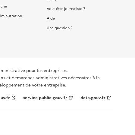
rche
Vous êtes journaliste ?
dministration
Aide
Une question ?
dministrative pour les entreprises.
ons et démarches administratives nécessaires à la
éveloppement de votre entreprise.
uv.fr
service-public.gouv.fr
data.gouv.fr