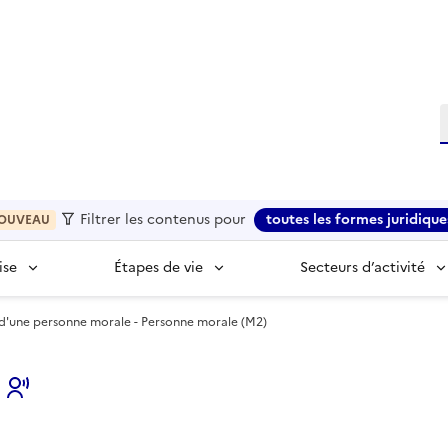
R
Filtrer les contenus pour
toutes les formes juridique
OUVEAU
ise
Étapes de vie
Secteurs d’activité
d'une personne morale - Personne morale (M2)
s