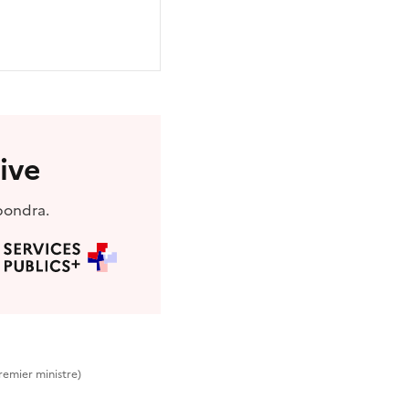
ive
pondra.
Premier ministre)