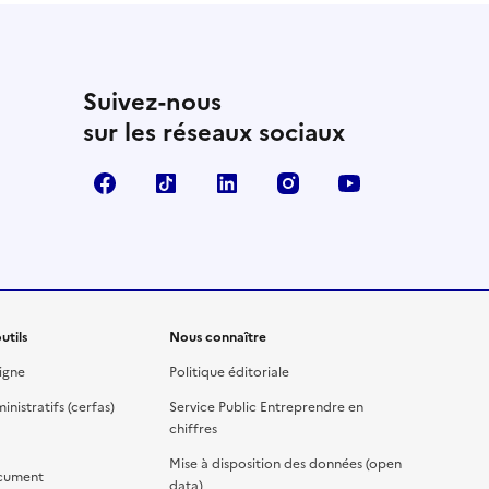
Suivez-nous
sur les réseaux sociaux
Facebook
TikTok
Linkedin
Instagram
YouTube
utils
Nous connaître
igne
Politique éditoriale
nistratifs (cerfas)
Service Public Entreprendre en
chiffres
Mise à disposition des données (open
cument
data)