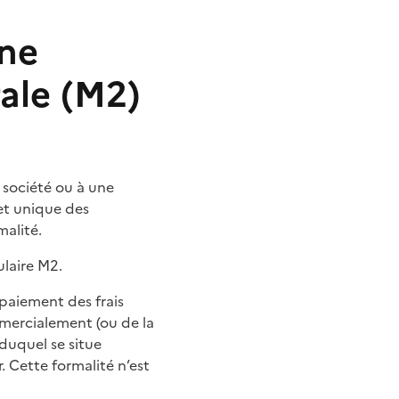
une
ale (M2)
e société ou à une
et unique des
malité.
ulaire M2.
paiement des frais
mercialement (ou de la
duquel se situe
r. Cette formalité n’est