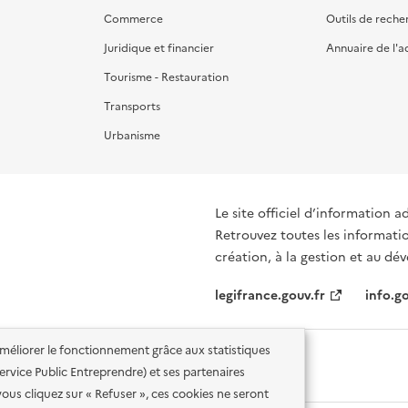
Commerce
Outils de reche
Juridique et financier
Annuaire de l'a
Tourisme - Restauration
Transports
Urbanisme
Le site officiel d’information a
Retrouvez toutes les informati
création, à la gestion et au d
legifrance.gouv.fr
info.go
'améliorer le fonctionnement grâce aux statistiques
 Service Public Entreprendre) et ses partenaires
vous cliquez sur « Refuser », ces cookies ne seront