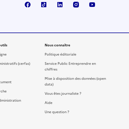
Facebook
TikTok
Linkedin
Instagram
YouTube
utils
Nous connaître
igne
Politique éditoriale
nistratifs (cerfas)
Service Public Entreprendre en
chiffres
Mise à disposition des données (open
cument
data)
rche
Vous êtes journaliste ?
dministration
Aide
Une question ?