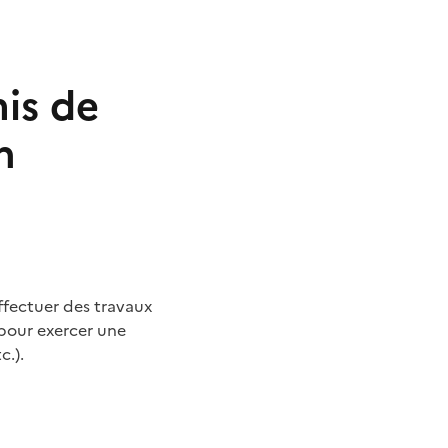
mis de
n
ffectuer des travaux
pour exercer une
c.).