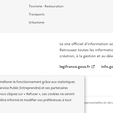
Tourisme - Restauration
Transports
Urbanisme
Le site officiel d’information a
Retrouvez toutes les informati
création, à la gestion et au d
legifrance.gouv.fr
info.go
'améliorer le fonctionnement grâce aux statistiques
 Service Public Entreprendre) et ses partenaires
vous cliquez sur « Refuser », ces cookies ne seront
être informé et modifier vos préférences à tout
lité des services en ligne
Mentions légales
Données personnelles et sécu