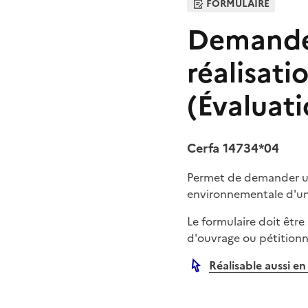
FORMULAIRE
Demande 
réalisat
(Évaluat
Cerfa 14734*04
Permet de demander un 
environnementale d'un pr
Le formulaire doit êtr
d'ouvrage ou pétitionna
Réalisable aussi en
Autre lien