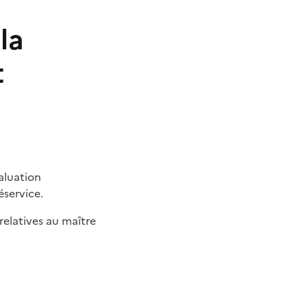
la
t
aluation
éservice.
elatives au maître