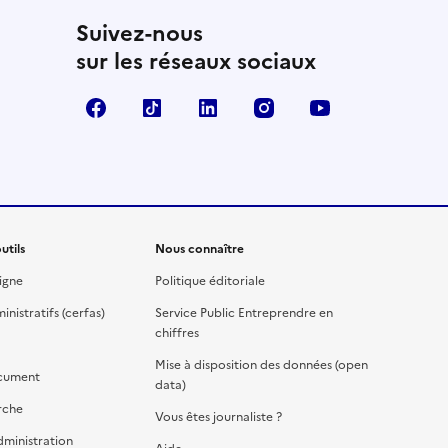
Suivez-nous
sur les réseaux sociaux
Facebook
TikTok
Linkedin
Instagram
YouTube
utils
Nous connaître
igne
Politique éditoriale
nistratifs (cerfas)
Service Public Entreprendre en
chiffres
Mise à disposition des données (open
cument
data)
rche
Vous êtes journaliste ?
dministration