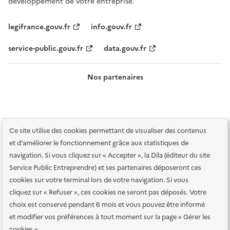
développement de votre entreprise.
legifrance.gouv.fr
info.gouv.fr
service-public.gouv.fr
data.gouv.fr
Nos partenaires
Ce site utilise des cookies permettant de visualiser des contenus
et d'améliorer le fonctionnement grâce aux statistiques de
navigation. Si vous cliquez sur « Accepter », la Dila (éditeur du site
Service Public Entreprendre) et ses partenaires déposeront ces
Plan du site
Accessibilité : totalement conforme
Accessibilité des
cookies sur votre terminal lors de votre navigation. Si vous
services en ligne
Mentions légales
Données personnelles et sécurité
cliquez sur « Refuser », ces cookies ne seront pas déposés. Votre
choix est conservé pendant 6 mois et vous pouvez être informé
Conditions générales d'utilisation
Gestion des cookies
et modifier vos préférences à tout moment sur la page « Gérer les
Paramètres d'affichage
cookies ».