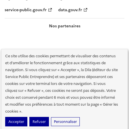
service-public.gouv.fr
data.gouv.fr
Nos partenaires
Ce site utilise des cookies permettant de visualiser des contenus
et d'améliorer le fonctionnement grâce aux statistiques de
navigation. Si vous cliquez sur « Accepter », la Dila (éditeur du site
Service Public Entreprendre) et ses partenaires déposeront ces
Plan du site
Accessibilité : totalement conforme
Accessibilité des
cookies sur votre terminal lors de votre navigation. Si vous
services en ligne
Mentions légales
Données personnelles et sécurité
cliquez sur « Refuser », ces cookies ne seront pas déposés. Votre
choix est conservé pendant 6 mois et vous pouvez être informé
Conditions générales d'utilisation
Gestion des cookies
et modifier vos préférences à tout moment sur la page « Gérer les
Paramètres d'affichage
cookies ».
Sauf mention contraire, tous les contenus de ce site sont sous
licence
Accepter
Refuser
Personnaliser
etalab-2.0