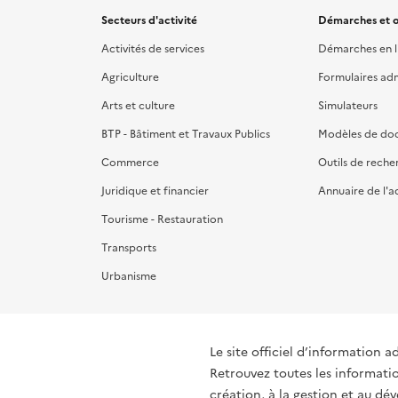
Secteurs d'activité
Démarches et o
Activités de services
Démarches en l
Agriculture
Formulaires admi
Arts et culture
Simulateurs
BTP - Bâtiment et Travaux Publics
Modèles de do
Commerce
Outils de reche
Juridique et financier
Annuaire de l'a
Tourisme - Restauration
Transports
Urbanisme
Le site officiel d’information a
Retrouvez toutes les informati
création, à la gestion et au d