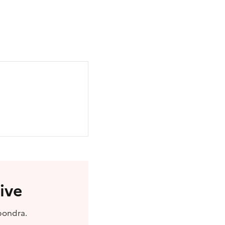
ive
pondra.