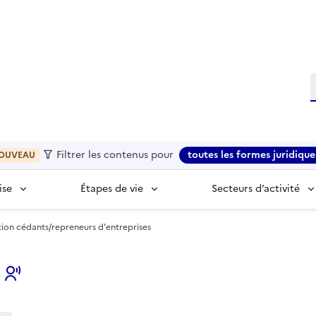
R
Filtrer les contenus pour
toutes les formes juridique
OUVEAU
ise
Étapes de vie
Secteurs d’activité
ation cédants/repreneurs d'entreprises
s