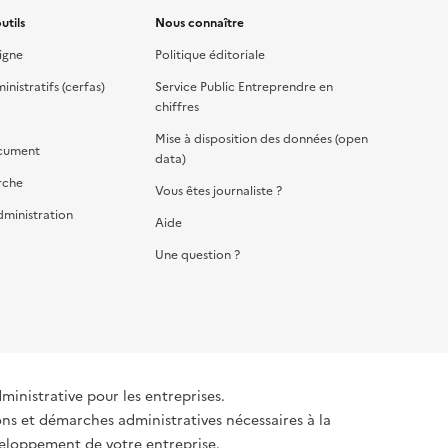
utils
Nous connaître
igne
Politique éditoriale
nistratifs (cerfas)
Service Public Entreprendre en
chiffres
Mise à disposition des données (open
cument
data)
rche
Vous êtes journaliste ?
dministration
Aide
Une question ?
dministrative pour les entreprises.
ons et démarches administratives nécessaires à la
éveloppement de votre entreprise.