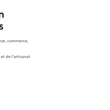
n
s
anat, commerce,
t de l'artisanat