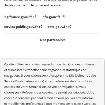
développement de votre entreprise.
legifrance.gouv.fr
info.gouv.fr
service-public.gouv.fr
data.gouv.fr
Nos partenaires
Ce site utilise des cookies permettant de visualiser des contenus
et d'améliorer le fonctionnement grâce aux statistiques de
navigation. Si vous cliquez sur « Accepter », la Dila (éditeur du site
Service Public Entreprendre) et ses partenaires déposeront ces
Plan du site
Accessibilité : totalement conforme
Accessibilité des
cookies sur votre terminal lors de votre navigation. Si vous
services en ligne
Mentions légales
Données personnelles et sécurité
cliquez sur « Refuser », ces cookies ne seront pas déposés. Votre
choix est conservé pendant 6 mois et vous pouvez être informé
Conditions générales d'utilisation
Gestion des cookies
et modifier vos préférences à tout moment sur la page « Gérer les