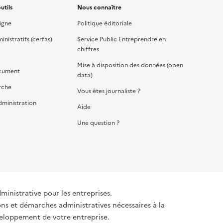
utils
Nous connaître
igne
Politique éditoriale
nistratifs (cerfas)
Service Public Entreprendre en
chiffres
Mise à disposition des données (open
cument
data)
rche
Vous êtes journaliste ?
dministration
Aide
Une question ?
dministrative pour les entreprises.
ons et démarches administratives nécessaires à la
éveloppement de votre entreprise.