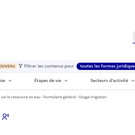
R
Filtrer les contenus pour
toutes les formes juridique
OUVEAU
ise
Étapes de vie
Secteurs d’activité
r la ressource en eau - Formulaire général - Usage irrigation
s