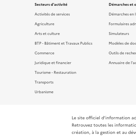
Secteurs d'activité
Démarches et o
Activités de services
Démarches en l
Agriculture
Formulaires admi
Arts et culture
Simulateurs
BTP - Bâtiment et Travaux Publics
Modèles de do
Commerce
Outils de reche
Juridique et financier
Annuaire de l'a
Tourisme - Restauration
Transports
Urbanisme
Le site officiel d’information a
Retrouvez toutes les informati
création, à la gestion et au d