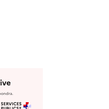
ive
pondra.