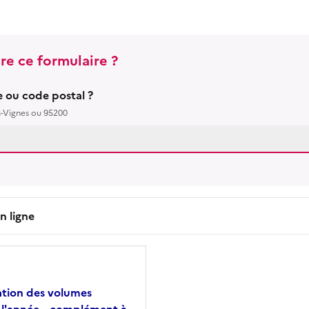
re ce formulaire ?
le ou code postal ?
s-Vignes ou 95200
n ligne
ation des volumes
e l'année – complément à