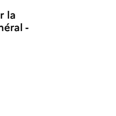
 la
éral -