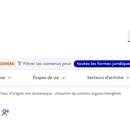
R
Filtrer les contenus pour
toutes les formes juridique
OUVEAU
ise
Étapes de vie
Secteurs d’activité
'eau d'origine non domestique : utilisation de solvants organo-halogénés
s