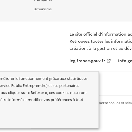
Urbanisme
Le site officiel d’information a
Retrouvez toutes les informati
création, à la gestion et au d
legifrance.gouv.fr
info.go
'améliorer le fonctionnement grâce aux statistiques
 Service Public Entreprendre) et ses partenaires
vous cliquez sur « Refuser », ces cookies ne seront
être informé et modifier vos préférences à tout
lité des services en ligne
Mentions légales
Données personnelles et sécu
ence etalab-2.0