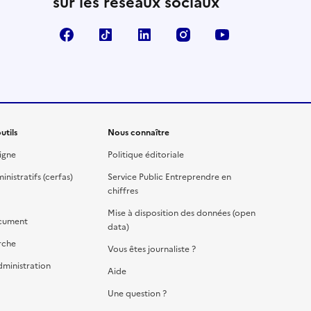
sur les réseaux sociaux
Facebook
TikTok
Linkedin
Instagram
YouTube
utils
Nous connaître
igne
Politique éditoriale
nistratifs (cerfas)
Service Public Entreprendre en
chiffres
Mise à disposition des données (open
cument
data)
rche
Vous êtes journaliste ?
dministration
Aide
Une question ?