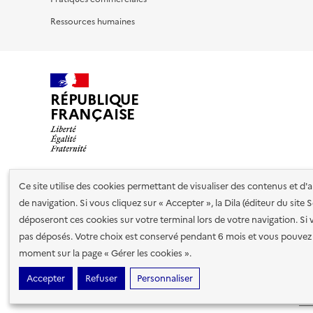
Ressources humaines
RÉPUBLIQUE
FRANÇAISE
Ce site utilise des cookies permettant de visualiser des contenus et d
Nos partenaires
de navigation. Si vous cliquez sur « Accepter », la Dila (éditeur du site
déposeront ces cookies sur votre terminal lors de votre navigation. Si 
pas déposés. Votre choix est conservé pendant 6 mois et vous pouvez 
Plan du site
Accessibilité : totalement conforme
Accessibi
moment sur la page « Gérer les cookies ».
cookies
Paramètres d'affichage
Accepter
Refuser
Personnaliser
Sauf mention contraire, tous les contenus de ce site sont sous
lic