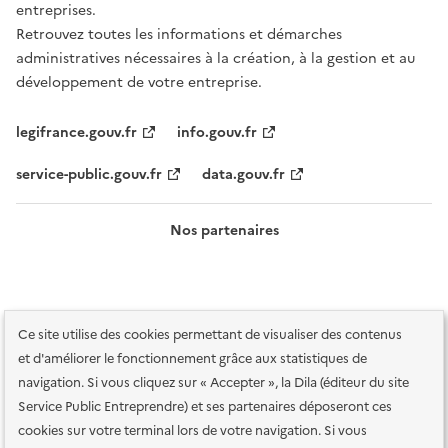
entreprises.
Retrouvez toutes les informations et démarches
administratives nécessaires à la création, à la gestion et au
développement de votre entreprise.
legifrance.gouv.fr
info.gouv.fr
service-public.gouv.fr
data.gouv.fr
Nos partenaires
Ce site utilise des cookies permettant de visualiser des contenus
et d'améliorer le fonctionnement grâce aux statistiques de
navigation. Si vous cliquez sur « Accepter », la Dila (éditeur du site
Service Public Entreprendre) et ses partenaires déposeront ces
Plan du site
Accessibilité : totalement conforme
Accessibilité des
cookies sur votre terminal lors de votre navigation. Si vous