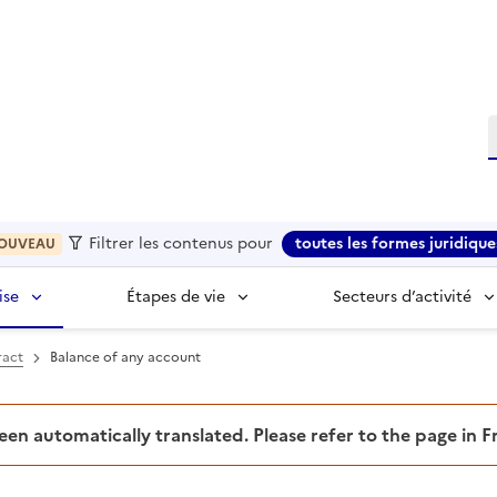
R
Filtrer les contenus pour
toutes les formes juridique
OUVEAU
ise
Étapes de vie
Secteurs d’activité
ract
Balance of any account
been automatically translated. Please refer to the page in 