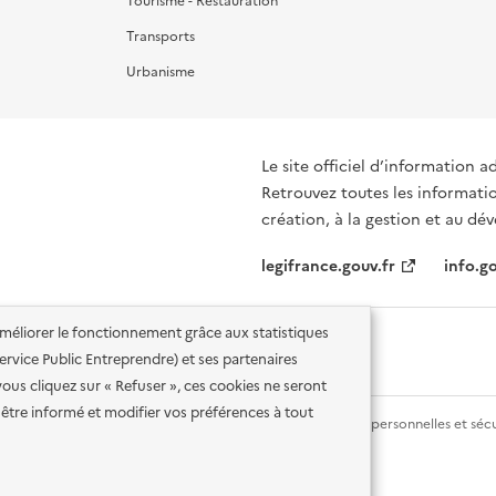
Tourisme - Restauration
Transports
Urbanisme
Le site officiel d’information a
Retrouvez toutes les informati
création, à la gestion et au d
legifrance.gouv.fr
info.go
'améliorer le fonctionnement grâce aux statistiques
 Service Public Entreprendre) et ses partenaires
vous cliquez sur « Refuser », ces cookies ne seront
être informé et modifier vos préférences à tout
lité des services en ligne
Mentions légales
Données personnelles et sécu