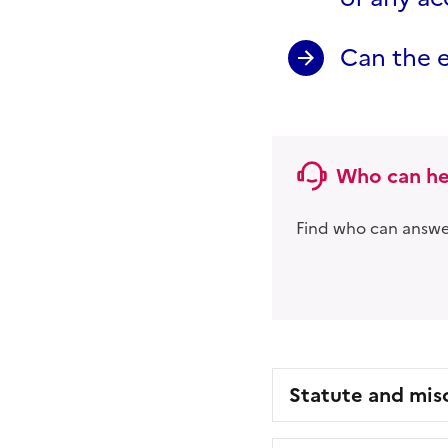
Can the 
Who can he
Find who can answer
Statute and mis