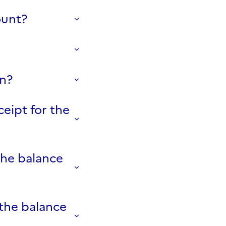
ount?
on?
eipt for the
the balance
 the balance