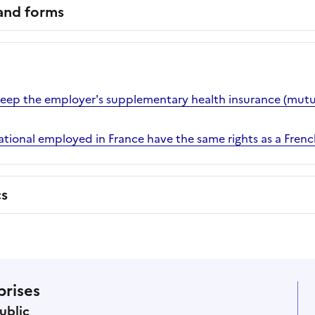
 and forms
ep the employer's supplementary health insurance (mutual
tional employed in France have the same rights as a Fren
cs
prises
ublic