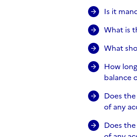
Is it man
What is 
What sho
How long 
balance 
Does the 
of any a
Does the 
of any a