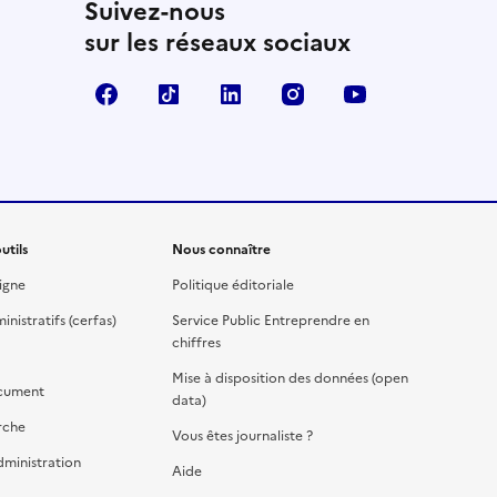
Suivez-nous
sur les réseaux sociaux
Facebook
TikTok
Linkedin
Instagram
YouTube
utils
Nous connaître
igne
Politique éditoriale
nistratifs (cerfas)
Service Public Entreprendre en
chiffres
Mise à disposition des données (open
cument
data)
rche
Vous êtes journaliste ?
dministration
Aide