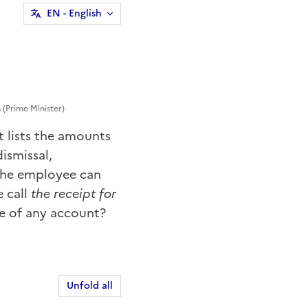
EN
- English
 (Prime Minister)
 lists the amounts
ismissal,
 The employee can
e call
the receipt for
ce of any account?
Unfold all