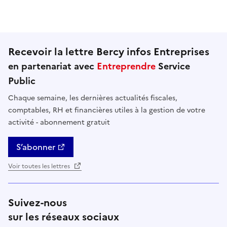
Cette page ne pas m'a pas du tout été utile
Cette page m'a été un peu utile
Cette page m'a été moyennement 
Cette page m'a été très 
Cette page m'
Recevoir la lettre Bercy infos Entreprises
en partenariat avec
Entreprendre
Service
Public
Chaque semaine, les dernières actualités fiscales,
comptables, RH et financières utiles à la gestion de votre
activité - abonnement gratuit
S’abonner
Voir toutes les lettres
Suivez-nous
sur les réseaux sociaux