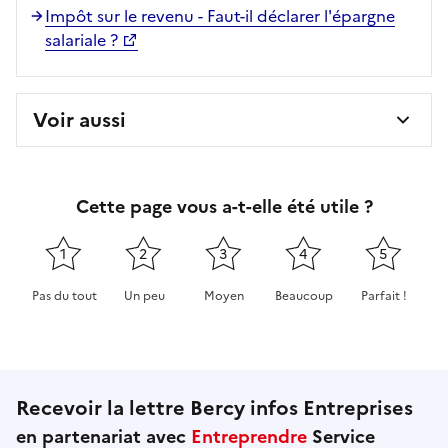
Impôt sur le revenu - Faut-il déclarer l'épargne
salariale ?
Voir aussi
Cette page vous a-t-elle été utile ?
1
2
3
4
5
Pas du tout
Un peu
Moyen
Beaucoup
Parfait !
Cette page ne pas m'a pas du tout été utile
Cette page m'a été un peu utile
Cette page m'a été moyennement 
Cette page m'a été très 
Cette page m'
Recevoir la lettre Bercy infos Entreprises
en partenariat avec
Entreprendre
Service