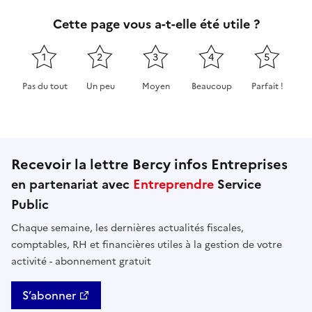
Cette page vous a-t-elle été utile ?
1
2
3
4
5
Pas du tout
Un peu
Moyen
Beaucoup
Parfait !
Cette page ne pas m'a pas du tout été utile
Cette page m'a été un peu utile
Cette page m'a été moyennement 
Cette page m'a été très 
Cette page m'
Recevoir la lettre Bercy infos Entreprises
en partenariat avec
Entreprendre
Service
Public
Chaque semaine, les dernières actualités fiscales,
comptables, RH et financières utiles à la gestion de votre
activité - abonnement gratuit
S’abonner