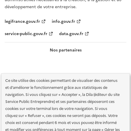
développement de votre entreprise.
legifrance.gouv.fr
info.gouv.fr
service-public.gouv.fr
data.gouv.fr
Nos partenaires
Ce site utilise des cookies permettant de visualiser des contenus
et d'améliorer le fonctionnement grâce aux statistiques de
navigation. Si vous cliquez sur « Accepter », la Dila (éditeur du site
Service Public Entreprendre) et ses partenaires déposeront ces
Plan du site
Accessibilité : totalement conforme
Accessibilité des
cookies sur votre terminal lors de votre navigation. Si vous
services en ligne
Mentions légales
Données personnelles et sécurité
cliquez sur « Refuser », ces cookies ne seront pas déposés. Votre
choix est conservé pendant 6 mois et vous pouvez être informé
Conditions générales d'utilisation
Gestion des cookies
et modifier vos préférences à tout moment sur la page « Gérer les