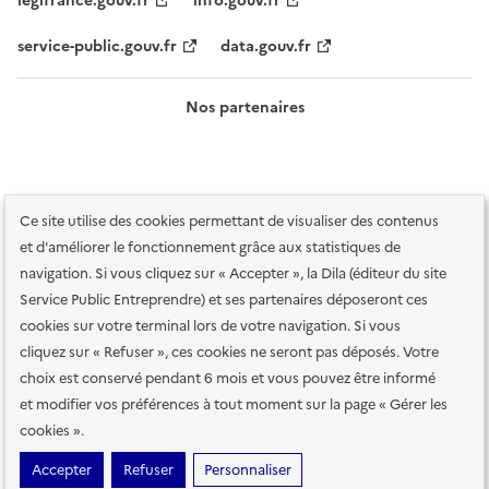
legifrance.gouv.fr
info.gouv.fr
service-public.gouv.fr
data.gouv.fr
Nos partenaires
Ce site utilise des cookies permettant de visualiser des contenus
et d'améliorer le fonctionnement grâce aux statistiques de
navigation. Si vous cliquez sur « Accepter », la Dila (éditeur du site
Service Public Entreprendre) et ses partenaires déposeront ces
Plan du site
Accessibilité : totalement conforme
Accessibilité des
cookies sur votre terminal lors de votre navigation. Si vous
services en ligne
Mentions légales
Données personnelles et sécurité
cliquez sur « Refuser », ces cookies ne seront pas déposés. Votre
choix est conservé pendant 6 mois et vous pouvez être informé
Conditions générales d'utilisation
Gestion des cookies
et modifier vos préférences à tout moment sur la page « Gérer les
Paramètres d'affichage
cookies ».
Sauf mention contraire, tous les contenus de ce site sont sous
licence
Accepter
Refuser
Personnaliser
etalab-2.0