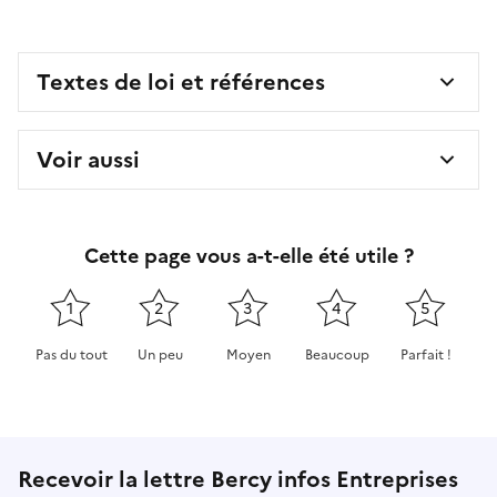
Textes de loi et références
Voir aussi
Cette page vous a-t-elle été utile ?
1
2
3
4
5
Pas du tout
Un peu
Moyen
Beaucoup
Parfait !
Cette page ne pas m'a pas du tout été utile
Cette page m'a été un peu utile
Cette page m'a été moyennement 
Cette page m'a été très 
Cette page m'
Recevoir la lettre Bercy infos Entreprises