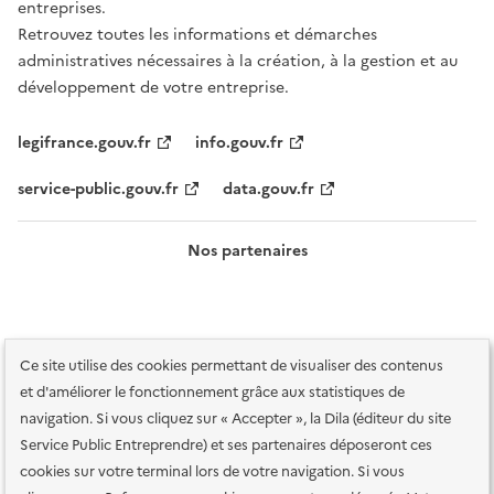
entreprises.
Retrouvez toutes les informations et démarches
administratives nécessaires à la création, à la gestion et au
développement de votre entreprise.
legifrance.gouv.fr
info.gouv.fr
service-public.gouv.fr
data.gouv.fr
Nos partenaires
Ce site utilise des cookies permettant de visualiser des contenus
et d'améliorer le fonctionnement grâce aux statistiques de
navigation. Si vous cliquez sur « Accepter », la Dila (éditeur du site
Service Public Entreprendre) et ses partenaires déposeront ces
Plan du site
Accessibilité : totalement conforme
Accessibilité des
cookies sur votre terminal lors de votre navigation. Si vous
services en ligne
Mentions légales
Données personnelles et sécurité