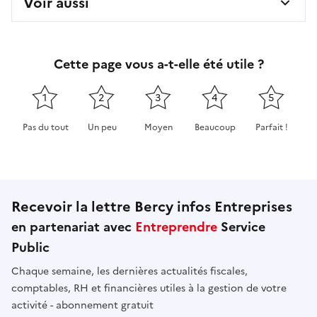
Voir aussi
Cette page vous a-t-elle été utile ?
1
2
3
4
5
Pas du tout
Un peu
Moyen
Beaucoup
Parfait !
Cette page ne pas m'a pas du tout été utile
Cette page m'a été un peu utile
Cette page m'a été moyennement 
Cette page m'a été très 
Cette page m'
Recevoir la lettre Bercy infos Entreprises
en partenariat avec
Entreprendre
Service
Public
Chaque semaine, les dernières actualités fiscales,
comptables, RH et financières utiles à la gestion de votre
activité - abonnement gratuit