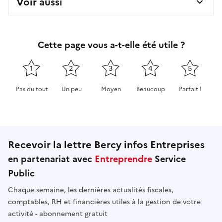
Voir aussi
Cette page vous a-t-elle été utile ?
1
2
3
4
5
Pas du tout
Un peu
Moyen
Beaucoup
Parfait !
Cette page ne pas m'a pas du tout été utile
Cette page m'a été un peu utile
Cette page m'a été moyennement 
Cette page m'a été très 
Cette page m'
Recevoir la lettre Bercy infos Entreprises
en partenariat avec
Entreprendre
Service
Public
Chaque semaine, les dernières actualités fiscales,
comptables, RH et financières utiles à la gestion de votre
activité - abonnement gratuit