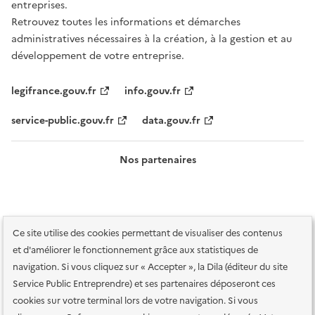
entreprises.
Retrouvez toutes les informations et démarches
administratives nécessaires à la création, à la gestion et au
développement de votre entreprise.
legifrance.gouv.fr
info.gouv.fr
service-public.gouv.fr
data.gouv.fr
Nos partenaires
Ce site utilise des cookies permettant de visualiser des contenus
et d'améliorer le fonctionnement grâce aux statistiques de
navigation. Si vous cliquez sur « Accepter », la Dila (éditeur du site
Service Public Entreprendre) et ses partenaires déposeront ces
Plan du site
Accessibilité : totalement conforme
Accessibilité des
cookies sur votre terminal lors de votre navigation. Si vous
services en ligne
Mentions légales
Données personnelles et sécurité