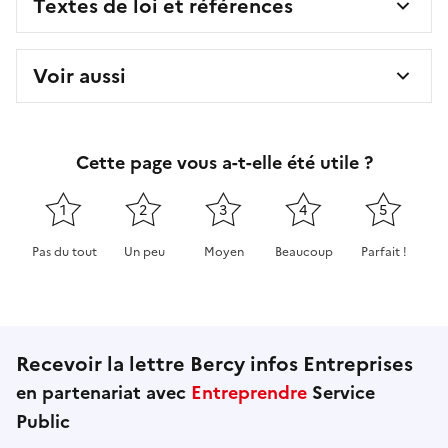
Textes de loi et références
Voir aussi
Cette page vous a-t-elle été utile ?
1
2
3
4
5
Pas du tout
Un peu
Moyen
Beaucoup
Parfait !
Cette page ne pas m'a pas du tout été utile
Cette page m'a été un peu utile
Cette page m'a été moyennement 
Cette page m'a été très 
Cette page m'
Recevoir la lettre Bercy infos Entreprises
en partenariat avec
Entreprendre
Service
Public