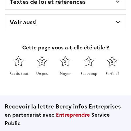
Textes de loi et références
Voir aussi
Cette page vous a-t-elle été utile ?
1
2
3
4
5
Pas du tout
Un peu
Moyen
Beaucoup
Parfait !
Cette page ne pas m'a pas du tout été utile
Cette page m'a été un peu utile
Cette page m'a été moyennement 
Cette page m'a été très 
Cette page m'
Recevoir la lettre Bercy infos Entreprises
en partenariat avec
Entreprendre
Service
Public